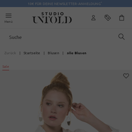
*
10€ FÜR DEINE NEWSLETTER-ANMELDUNG
Menü
Zurück
|
Startseite
|
Blusen
|
alle Blusen
Sale