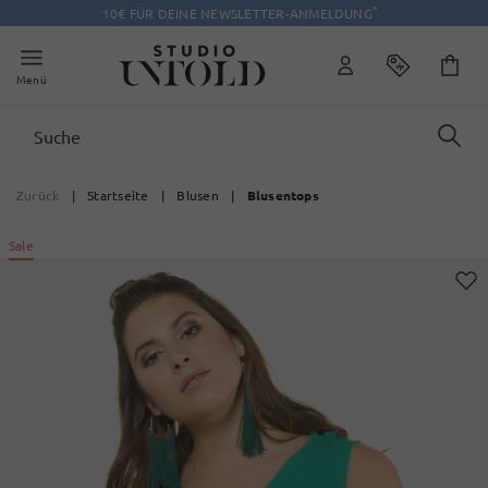
*
10€ FÜR DEINE NEWSLETTER-ANMELDUNG
Menü
Zurück
|
Startseite
|
Blusen
|
Blusentops
Sale