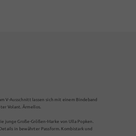
am V-Ausschnitt lassen sich mit einem Bindeband
nter Volant. Ärmellos.
 die junge Große-Größen-Marke von Ulla Popken.
 Details in bewährter Passform. Kombistark und