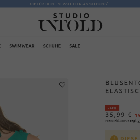
*
10€ FÜR DEINE NEWSLETTER-ANMELDUNG
E
SWIMWEAR
SCHUHE
SALE
BLUSENT
ELASTISC
- 44%
35,99 €
1
Preis inkl. MwSt. zzgl.
V
DIESE