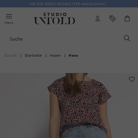
*
10€ FÜR DEINE NEWSLETTER-ANMELDUNG
Menü
Zurück
|
Startseite
|
Hosen
|
Hose