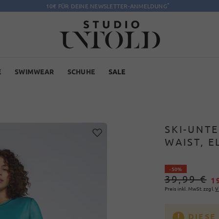
*
10€ FÜR DEINE NEWSLETTER-ANMELDUNG
E
SWIMWEAR
SCHUHE
SALE
SKI-UNTE
WAIST, 
- 50%
39,99 €
1
Preis inkl. MwSt. zzgl.
V
DIESE