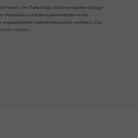
la Popken. Der Fokus liegt auf einer starken Design-
len Materialien und den spannendsten neuen
er angesagtesten Fashionmetropolen weltweit. Das
ements setzen.