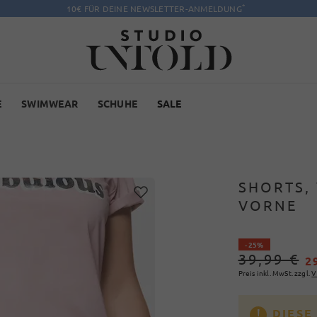
*
10€ FÜR DEINE NEWSLETTER-ANMELDUNG
E
SWIMWEAR
SCHUHE
SALE
SHORTS,
VORNE
- 25%
39,99 €
2
Preis inkl. MwSt. zzgl.
V
DIESE