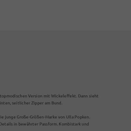
r topmodischen Version mit Wickeleffekt. Dann sieht
inten, seitlicher Zipper am Bund.
 die junge Große-Größen-Marke von Ulla Popken.
 Details in bewährter Passform. Kombistark und