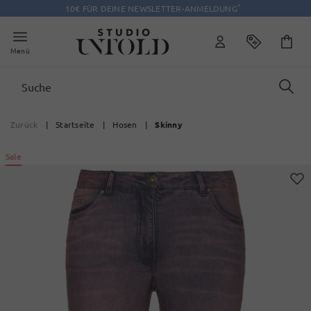
*
10€ FÜR DEINE NEWSLETTER-ANMELDUNG
Menü
Zurück
|
Startseite
|
Hosen
|
Skinny
Sale