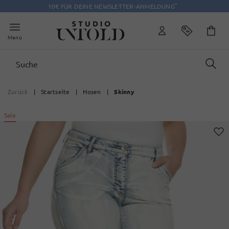
*
10€ FÜR DEINE NEWSLETTER-ANMELDUNG
Menü
Zurück
|
Startseite
|
Hosen
|
Skinny
Sale