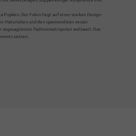
la Popken. Der Fokus liegt auf einer starken Design-
len Materialien und den spannendsten neuen
er angesagtesten Fashionmetropolen weltweit. Das
ements setzen.