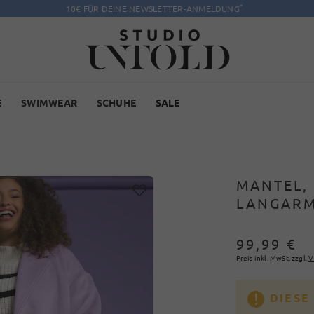
*
10€ FÜR DEINE NEWSLETTER-ANMELDUNG
E
SWIMWEAR
SCHUHE
SALE
MANTEL,
LANGARM
99,99 €
Preis inkl. MwSt. zzgl.
V
DIESE