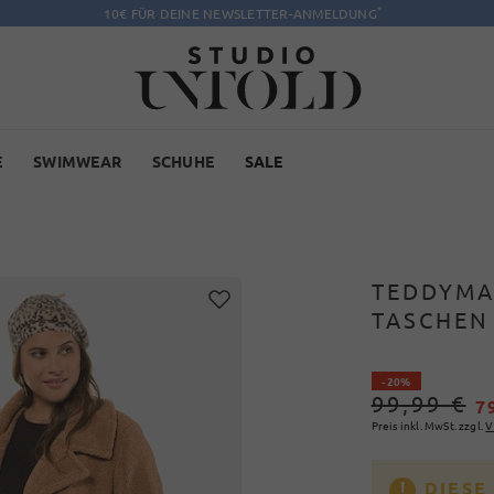
*
10€ FÜR DEINE NEWSLETTER-ANMELDUNG
E
SWIMWEAR
SCHUHE
SALE
TEDDYMA
TASCHEN
- 20%
99,99 €
7
Preis inkl. MwSt. zzgl.
V
DIESE