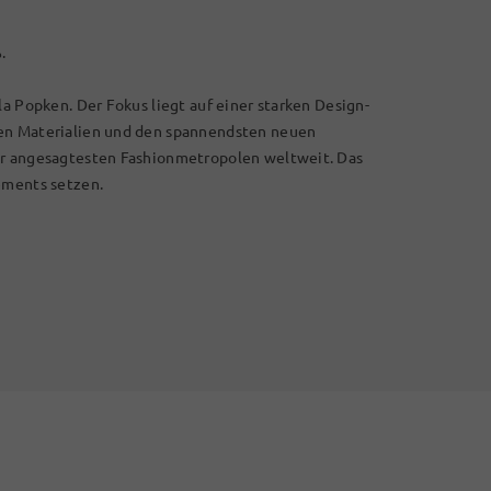
.
la Popken. Der Fokus liegt auf einer starken Design-
len Materialien und den spannendsten neuen
er angesagtesten Fashionmetropolen weltweit. Das
ements setzen.