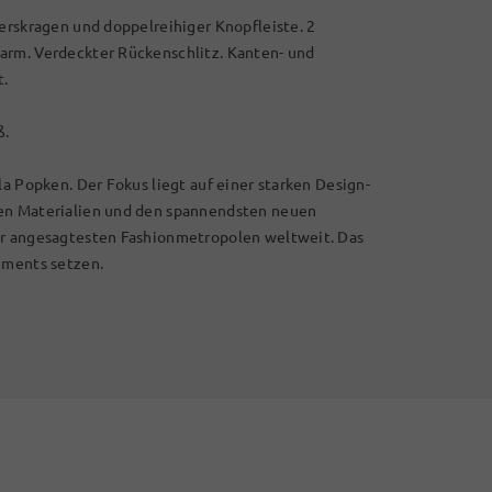
verskragen und doppelreihiger Knopfleiste. 2
arm. Verdeckter Rückenschlitz. Kanten- und
t.
ß.
la Popken. Der Fokus liegt auf einer starken Design-
len Materialien und den spannendsten neuen
er angesagtesten Fashionmetropolen weltweit. Das
ements setzen.