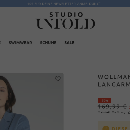
*
10€ FÜR DEINE NEWSLETTER-ANMELDUNG
E
SWIMWEAR
SCHUHE
SALE
WOLLMAN
LANGARM
- 70%
169,99 €
Preis inkl. MwSt. zzgl.
V
DIESE