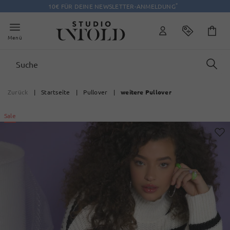
*
10€ FÜR DEINE NEWSLETTER-ANMELDUNG
Menü
Zurück
|
Startseite
|
Pullover
|
weitere Pullover
Sale