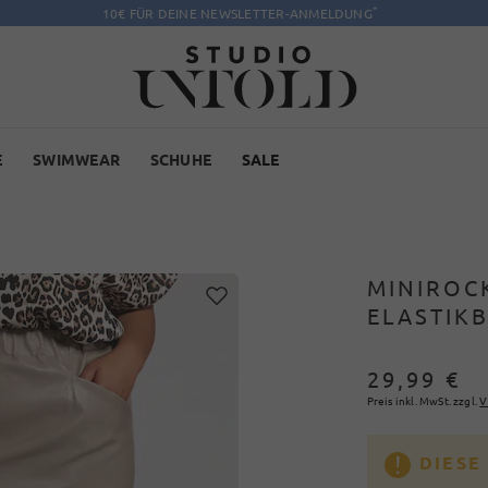
*
10€ FÜR DEINE NEWSLETTER-ANMELDUNG
E
SWIMWEAR
SCHUHE
SALE
MINIROCK
ELASTIK
29,99 €
Preis inkl. MwSt. zzgl.
V
DIESE