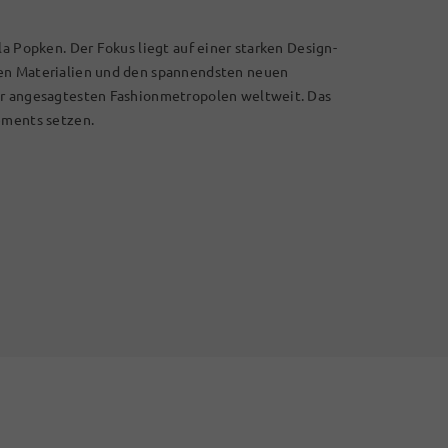
la Popken. Der Fokus liegt auf einer starken Design-
len Materialien und den spannendsten neuen
er angesagtesten Fashionmetropolen weltweit. Das
ements setzen.