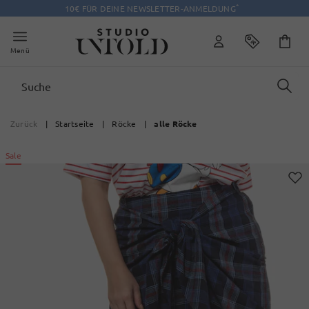
*
10€ FÜR DEINE NEWSLETTER-ANMELDUNG
Menü
Zurück
|
Startseite
|
Röcke
|
alle Röcke
Sale