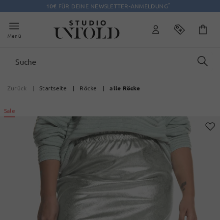
*
10€ FÜR DEINE NEWSLETTER-ANMELDUNG
Menü
Zurück
|
Startseite
|
Röcke
|
alle Röcke
Sale