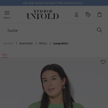
*
10€ FÜR DEINE NEWSLETTER-ANMELDUNG
Menü
Zurück
|
Startseite
|
Shirts
|
Longshirts
Sale