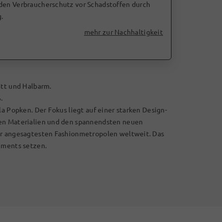
 den Verbraucherschutz vor Schadstoffen durch
.
mehr zur Nachhaltigkeit
itt und Halbarm.
.
la Popken. Der Fokus liegt auf einer starken Design-
len Materialien und den spannendsten neuen
er angesagtesten Fashionmetropolen weltweit. Das
ements setzen.