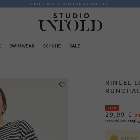
*
10€ FÜR DEINE NEWSLETTER-ANMELDUNG
E
SWIMWEAR
SCHUHE
SALE
RINGEL L
RUNDHAL
- 26%
29,99 €
2
Preis inkl. MwSt. zzgl.
V
DIESE