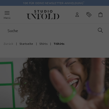
*
10€ FÜR DEINE NEWSLETTER-ANMELDUNG
Menü
Zurück
|
Startseite
|
Shirts
|
T-Shirts