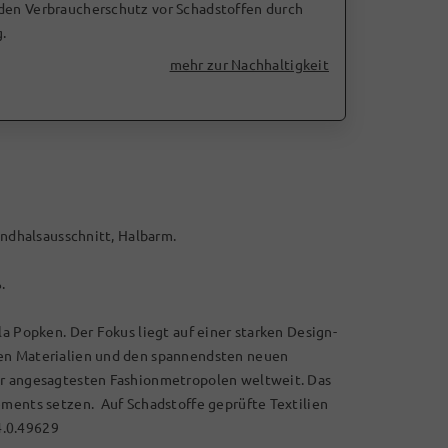
 den Verbraucherschutz vor Schadstoffen durch
.
mehr zur Nachhaltigkeit
Rundhalsausschnitt, Halbarm.
ß.
la Popken. Der Fokus liegt auf einer starken Design-
len Materialien und den spannendsten neuen
er angesagtesten Fashionmetropolen weltweit. Das
ements setzen. Auf Schadstoffe geprüfte Textilien
4.0.49629