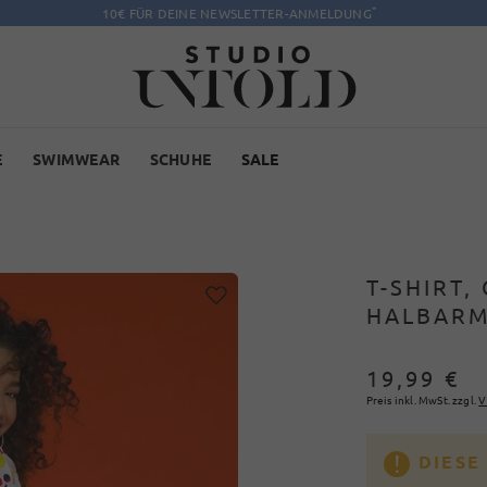
*
10€ FÜR DEINE NEWSLETTER-ANMELDUNG
E
SWIMWEAR
SCHUHE
SALE
T-SHIRT,
HALBARM
19,99 €
Preis inkl. MwSt. zzgl.
V
DIESE