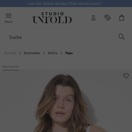
*
10€ FÜR DEINE NEWSLETTER-ANMELDUNG
Menü
Zurück
|
Startseite
|
Shirts
|
Tops
Bestseller