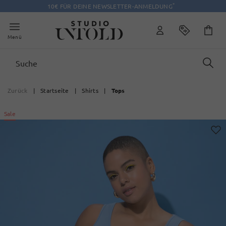
*
10€ FÜR DEINE NEWSLETTER-ANMELDUNG
Menü
Zurück
|
Startseite
|
Shirts
|
Tops
Sale