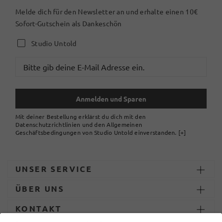
Melde dich für den Newsletter an und erhalte einen 10€
Sofort-Gutschein als Dankeschön
Studio Untold
Anmelden und Sparen
Mit deiner Bestellung erklärst du dich mit den
Datenschutzrichtlinien und den Allgemeinen
Geschäftsbedingungen von Studio Untold einverstanden.
[+]
UNSER SERVICE
ÜBER UNS
KONTAKT