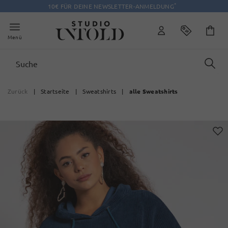
*
10€ FÜR DEINE NEWSLETTER-ANMELDUNG
Menü
Zurück
|
Startseite
|
Sweatshirts
|
alle Sweatshirts