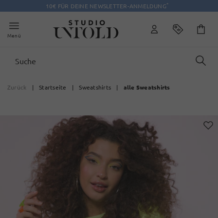
*
10€ FÜR DEINE NEWSLETTER-ANMELDUNG
Menü
Zurück
|
Startseite
|
Sweatshirts
|
alle Sweatshirts