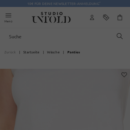
*
10€ FÜR DEINE NEWSLETTER-ANMELDUNG
Menü
Zurück
|
Startseite
|
Wäsche
|
Panties