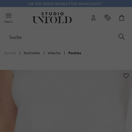
*
10€ FÜR DEINE NEWSLETTER-ANMELDUNG
Menü
Zurück
|
Startseite
|
Wäsche
|
Panties