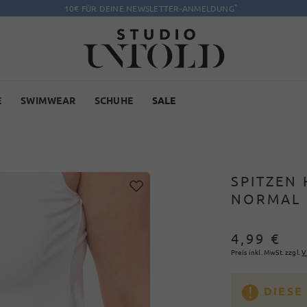
*
10€ FÜR DEINE NEWSLETTER-ANMELDUNG
E
SWIMWEAR
SCHUHE
SALE
SPITZEN 
NORMAL 
4,99 €
Preis inkl. MwSt. zzgl.
V
DIESE