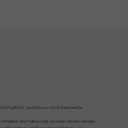
ohe Passform, Zwickel aus reiner Baumwolle.
la Popken. Der Fokus liegt auf einer starken Design-
len Materialien und den spannendsten neuen