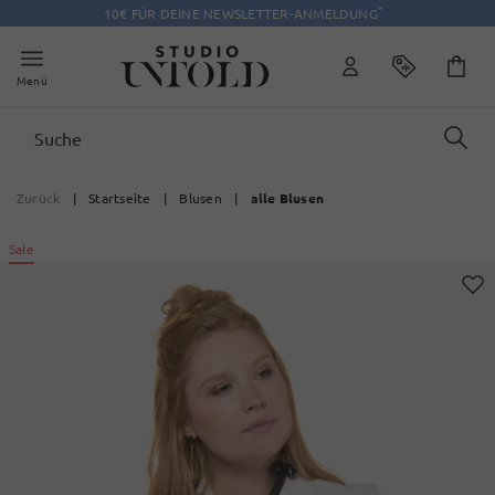
*
10€ FÜR DEINE NEWSLETTER-ANMELDUNG
Menü
Zurück
|
Startseite
|
Blusen
|
alle Blusen
Sale