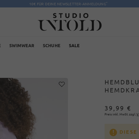
*
10€ FÜR DEINE NEWSLETTER-ANMELDUNG
E
SWIMWEAR
SCHUHE
SALE
HEMDBLU
HEMDKRA
39,99 €
Preis inkl. MwSt. zzgl.
V
DIESE