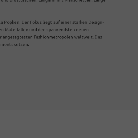
la Popken. Der Fokus liegt auf einer starken Design-
len Materialien und den spannendsten neuen
er angesagtesten Fashionmetropolen weltweit. Das
ements setzen.