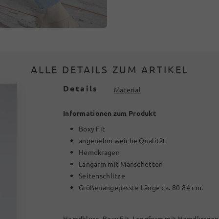
ALLE DETAILS ZUM ARTIKEL
Details
Material
Informationen zum Produkt
Boxy Fit
angenehm weiche Qualität
Hemdkragen
Langarm mit Manschetten
Seitenschlitze
Größenangepasste Länge ca. 80-84 cm.
Hemdbluse, Boxy Fit. Longform mit Hemdkragen