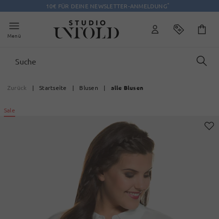
*
10€ FÜR DEINE NEWSLETTER-ANMELDUNG
Menü
Zurück
|
Startseite
|
Blusen
|
alle Blusen
Sale