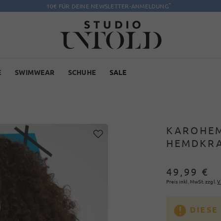
*
10€ FÜR DEINE NEWSLETTER-ANMELDUNG
E
SWIMWEAR
SCHUHE
SALE
KAROHEM
HEMDKRA
49,99 €
Preis inkl. MwSt. zzgl.
V
DIESE