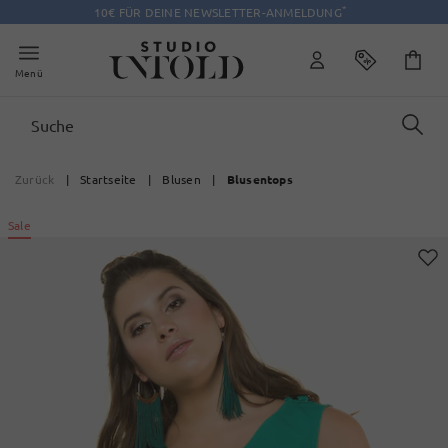
*
10€ FÜR DEINE NEWSLETTER-ANMELDUNG
Menü
Zurück
|
Startseite
|
Blusen
|
Blusentops
Sale