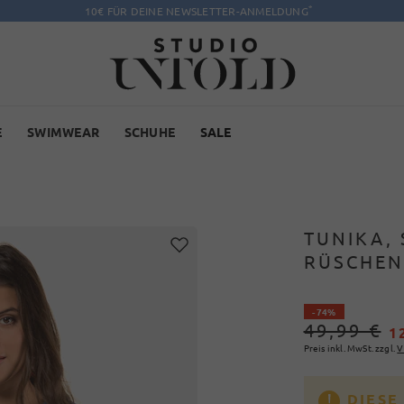
*
10€ FÜR DEINE NEWSLETTER-ANMELDUNG
E
SWIMWEAR
SCHUHE
SALE
TUNIKA, 
RÜSCHEN
- 74%
49,99 €
1
Preis inkl. MwSt. zzgl.
V
DIESE