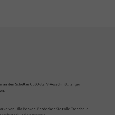
en an den Schulter CutOuts. V-Ausschnitt, langer
en.
arke von Ulla Popken. Entdecken Sie tolle Trendteile
 Kombistark und einzigartig.