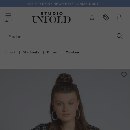
*
10€ FÜR DEINE NEWSLETTER-ANMELDUNG
Menü
Zurück
|
Startseite
|
Blusen
|
Tuniken