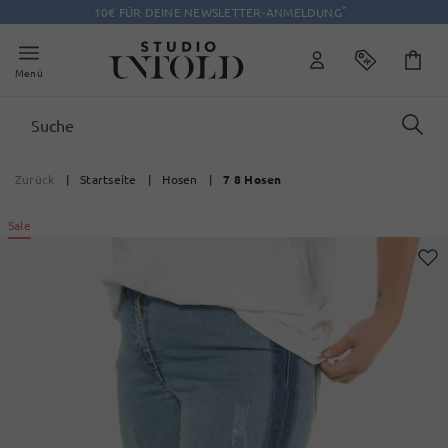
*
10€ FÜR DEINE NEWSLETTER-ANMELDUNG
Menü
Zurück
|
Startseite
|
Hosen
|
7 8 Hosen
Sale