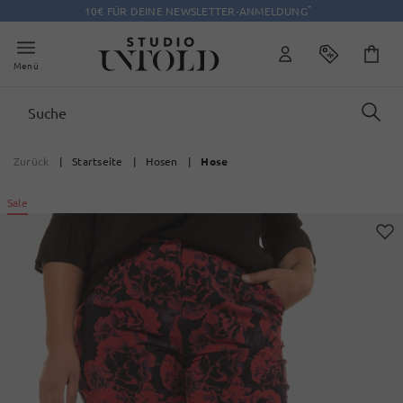
*
10€ FÜR DEINE NEWSLETTER-ANMELDUNG
Menü
Zurück
|
Startseite
|
Hosen
|
Hose
Sale