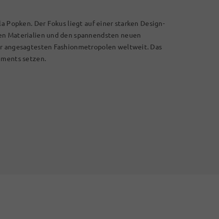
la Popken. Der Fokus liegt auf einer starken Design-
len Materialien und den spannendsten neuen
er angesagtesten Fashionmetropolen weltweit. Das
ements setzen.