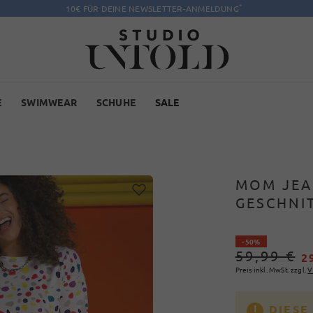
*
10€ FÜR DEINE NEWSLETTER-ANMELDUNG
E
SWIMWEAR
SCHUHE
SALE
MOM JEA
GESCHNI
- 50%
59,99 €
2
Preis inkl. MwSt. zzgl.
V
DIESE