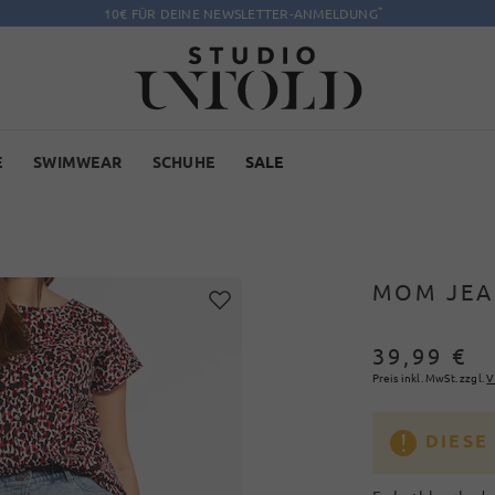
*
10€ FÜR DEINE NEWSLETTER-ANMELDUNG
E
SWIMWEAR
SCHUHE
SALE
MOM JEA
39,99 €
Preis inkl. MwSt. zzgl.
V
DIESE