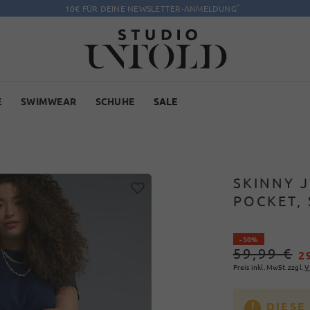
*
10€ FÜR DEINE NEWSLETTER-ANMELDUNG
E
SWIMWEAR
SCHUHE
SALE
SKINNY J
POCKET,
- 50%
59,99 €
2
Preis inkl. MwSt. zzgl.
V
DIESE