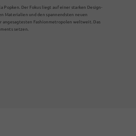
la Popken. Der Fokus liegt auf einer starken Design-
len Materialien und den spannendsten neuen
er angesagtesten Fashionmetropolen weltweit. Das
ements setzen.