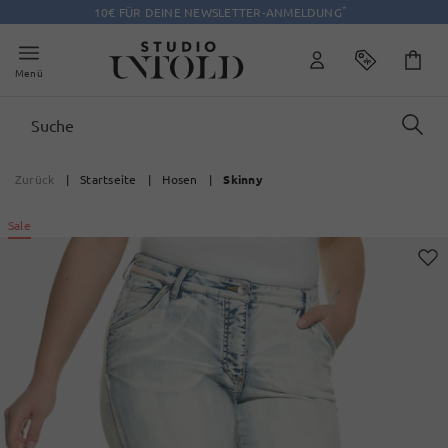
*
10€ FÜR DEINE NEWSLETTER-ANMELDUNG
Menü
Zurück
|
Startseite
|
Hosen
|
Skinny
Sale