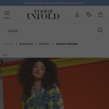
*
10€ FÜR DEINE NEWSLETTER-ANMELDUNG
Menü
Zurück
|
Startseite
|
Kleider
|
weitere Kleider
Sale