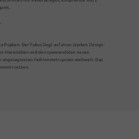
garm.
.
la Popken. Der Fokus liegt auf einer starken Design-
len Materialien und den spannendsten neuen
er angesagtesten Fashionmetropolen weltweit. Das
ements setzen.