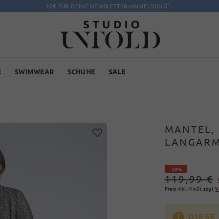
*
10€ FÜR DEINE NEWSLETTER-ANMELDUNG
E
SWIMWEAR
SCHUHE
SALE
MANTEL, 
LANGARM
- 50%
119,99 €
Preis inkl. MwSt. zzgl.
V
DIESE