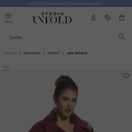
*
10€ FÜR DEINE NEWSLETTER-ANMELDUNG
Menü
Zurück
|
Startseite
|
Mäntel
|
alle Mäntel
Sale