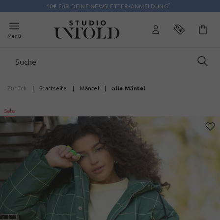
*
10€ FÜR DEINE NEWSLETTER-ANMELDUNG
Menü
Zurück
|
Startseite
|
Mäntel
|
alle Mäntel
Sale