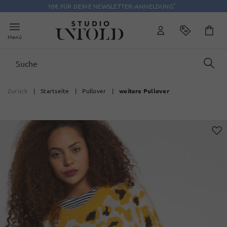
*
10€ FÜR DEINE NEWSLETTER-ANMELDUNG
Menü
Zurück
|
Startseite
|
Pullover
|
weitere Pullover