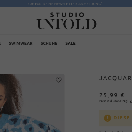
*
10€ FÜR DEINE NEWSLETTER-ANMELDUNG
E
SWIMWEAR
SCHUHE
SALE
JACQUAR
25,99 €
Preis inkl. MwSt. zzgl.
V
DIESE