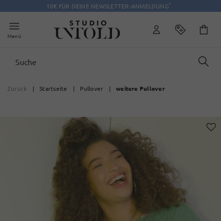
*
10€ FÜR DEINE NEWSLETTER-ANMELDUNG
Menü
Zurück
|
Startseite
|
Pullover
|
weitere Pullover