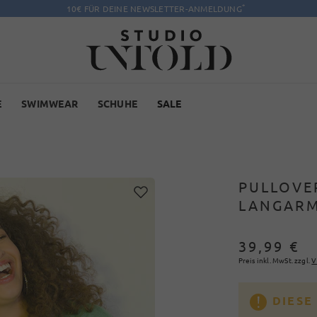
*
10€ FÜR DEINE NEWSLETTER-ANMELDUNG
E
SWIMWEAR
SCHUHE
SALE
PULLOVE
LANGARM
39,99 €
Preis inkl. MwSt. zzgl.
V
DIESE