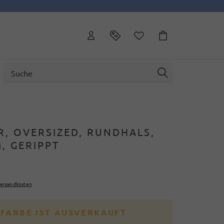
R, OVERSIZED, RUNDHALS,
, GERIPPT
ersandkosten
 FARBE IST AUSVERKAUFT