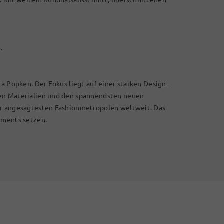
ß.
la Popken. Der Fokus liegt auf einer starken Design-
len Materialien und den spannendsten neuen
er angesagtesten Fashionmetropolen weltweit. Das
ements setzen.