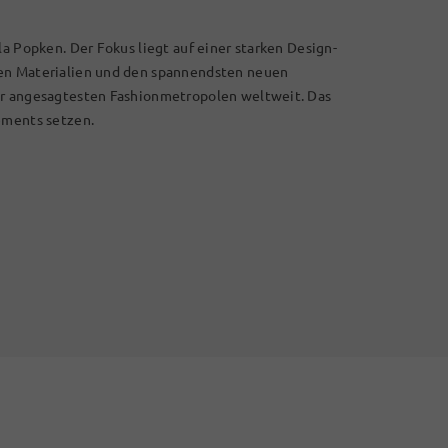
la Popken. Der Fokus liegt auf einer starken Design-
len Materialien und den spannendsten neuen
er angesagtesten Fashionmetropolen weltweit. Das
ements setzen.