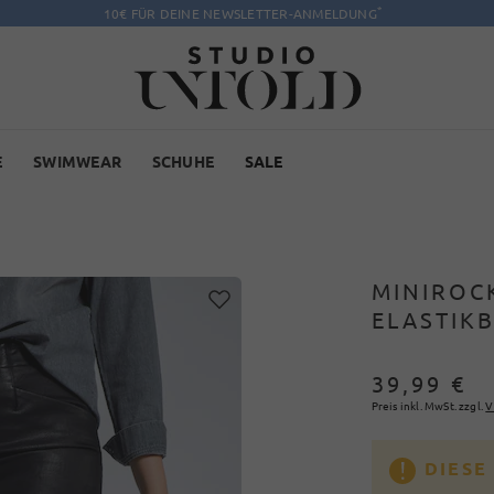
*
10€ FÜR DEINE NEWSLETTER-ANMELDUNG
E
SWIMWEAR
SCHUHE
SALE
MINIROCK
ELASTIK
39,99 €
Preis inkl. MwSt. zzgl.
V
DIESE