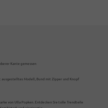
 oberer Kante gemessen
ht ausgestelltes Modell, Bund mit Zipper und Knopf
arke von Ulla Popken. Entdecken Sie tolle Trendteile
 Kombistark und einzigartig.