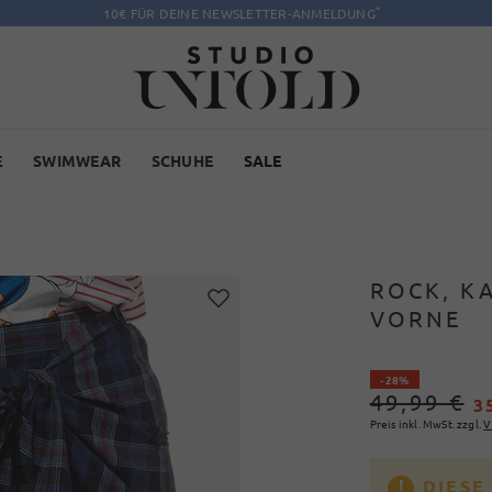
*
10€ FÜR DEINE NEWSLETTER-ANMELDUNG
E
SWIMWEAR
SCHUHE
SALE
ROCK, KA
VORNE
- 28%
49,99 €
3
Preis inkl. MwSt. zzgl.
V
DIESE